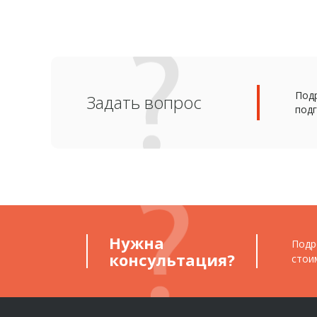
Подр
Задать вопрос
подг
Нужна
Подр
консультация?
стои