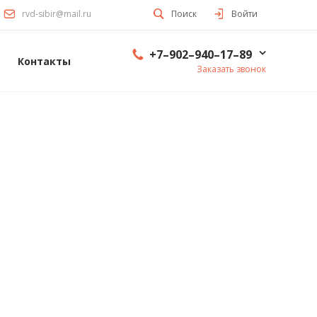
rvd-sibir@mail.ru
Поиск
Войти
+7–902–940–17–89
Контакты
Заказать звонок