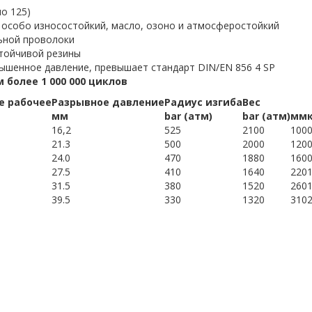
о 125)
 особо износостойкий, масло, озоно и атмосферостойкий
ьной проволоки
стойчивой резины
ышенное давление, превышает стандарт DIN/EN 856 4 SP
более 1 000 000 циклов
е рабочее
Разрывное давление
Радиус изгиба
Вес
мм
bar (атм)
bar (атм)
мм
16,2
525
2100
100
0
21.3
500
2000
120
0
24.0
470
1880
160
0
27.5
410
1640
220
1
31.5
380
1520
260
1
39.5
330
1320
310
2