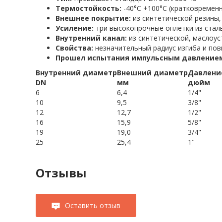
Термостойкость:
-40°С +100°С (кратковременн
Внешнее покрытие:
из синтетической резины,
Усиление:
три высокопрочные оплетки из стал
Внутренний канал:
из синтетической, маслоу
Свойства:
незначительный радиус изгиба и пов
Прошел испытания импульсным давлением 
Внутренний диаметр
Внешний диаметр
Давлени
DN
мм
дюйм
6
6,4
1/4"
10
9,5
3/8"
12
12,7
1/2"
16
15,9
5/8"
19
19,0
3/4"
25
25,4
1"
Отзывы
Оставить отзыв