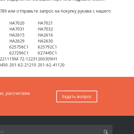
9 или отправьте запрос на покупку рукава с нашего
HA7020
HA7021
HA7031
HA7032
HA2615
HA2616
HA2629
HA2630
1
625756C1
625792C1
1
627296C1
627445C1
2211
19M-72-12231
200309H1
4450
201-62-21210
201-62-41120
ах, рассчитаем
Задать вопрос