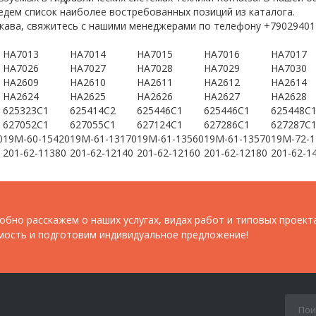
едем список наиболее востребованных позиций из каталога.
ава, свяжитесь с нашими менеджерами по телефону +7902940178
HA7013
HA7014
HA7015
HA7016
HA7017
HA7026
HA7027
HA7028
HA7029
HA7030
HA2609
HA2610
HA2611
HA2612
HA2614
HA2624
HA2625
HA2626
HA2627
HA2628
625323C1
625414C2
625446C1
625446C1
625448C
627052C1
627055C1
627124C1
627286C1
627287C
0
19M-60-15420
19M-61-13170
19M-61-13560
19M-61-13570
19M-72-1
201-62-11380
201-62-12140
201-62-12160
201-62-12180
201-62-1
обно расскажем о наших услугах, видах работ и типовых проект
мость и подготовим индивидуальное предложение!