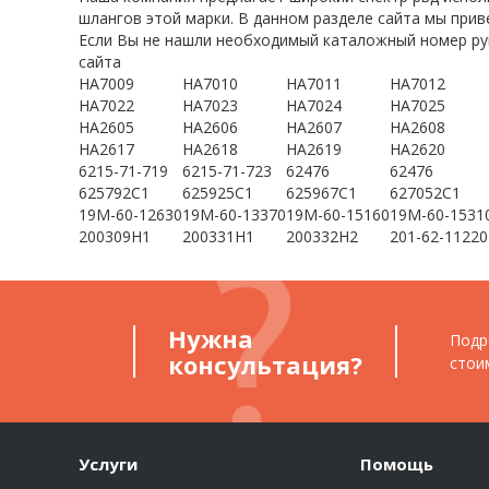
шлангов этой марки. В данном разделе сайта мы прив
Если Вы не нашли необходимый каталожный номер рук
сайта
HA7009
HA7010
HA7011
HA7012
HA7022
HA7023
HA7024
HA7025
HA2605
HA2606
HA2607
HA2608
HA2617
HA2618
HA2619
HA2620
6215-71-719
6215-71-723
62476
62476
625792C1
625925C1
625967C1
627052C1
19M-60-12630
19M-60-13370
19M-60-15160
19M-60-1531
200309H1
200331H1
200332H2
201-62-11220
Нужна
Подр
консультация?
стои
Услуги
Помощь