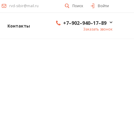
rvd-sibir@mail.ru
Поиск
Войти
+7–902–940–17–89
Контакты
Заказать звонок